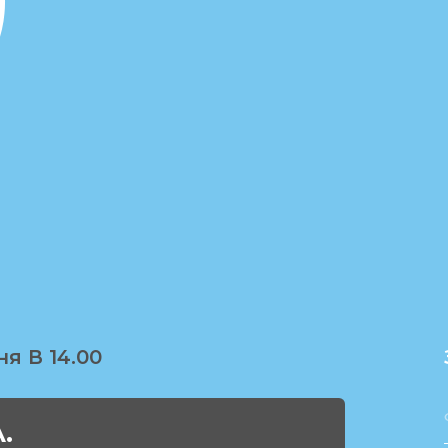
ня В 14.00
.